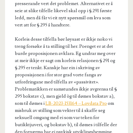
presserande vert det problemet. Alternativet er å
seie at slike tilfelle likevel skal opp i § 291 første
ledd, men då får vi eit nytt spørsmål om kva som
vert att for § 295 å handtere.
Korleis desse tilfella bør løysast er ikkje noko vi
treng forsøke å ta stilling til her. Poenget er at det
burde proposisjonen avklara. Eg undrar meg over
at meir ikkje er sagt om korleis relasjonen § 291 og
§ 295 er tenkt. Kanskje har ein i skriving av
proposisjonen i for stor grad vorte fanga av
utfordringane med tilfella av «passivitet».
Problematikken er samstundes ikkje avgrensa til §
295 bokstav c), men gjeld òg til dømes bokstav a),
som til dømes i
LB-2023-153164 – Lovdata Pro
om
misbruk av stilling som vekter til å skaffe seg
seksuell omgang med ei som var teken for
butikktjuveri, og bokstav b), til dømes i tilfelle der
den fornærma har ei psykisk utviklingshemming.