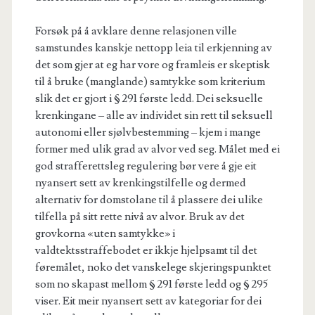
Forsøk på å avklare denne relasjonen ville
samstundes kanskje nettopp leia til erkjenning av
det som gjer at eg har vore og framleis er skeptisk
til å bruke (manglande) samtykke som kriterium
slik det er gjort i § 291 første ledd. Dei seksuelle
krenkingane – alle av individet sin rett til seksuell
autonomi eller sjølvbestemming – kjem i mange
former med ulik grad av alvor ved seg. Målet med ei
god strafferettsleg regulering bør vere å gje eit
nyansert sett av krenkingstilfelle og dermed
alternativ for domstolane til å plassere dei ulike
tilfella på sitt rette nivå av alvor. Bruk av det
grovkorna «uten samtykke» i
valdtektsstraffebodet er ikkje hjelpsamt til det
føremålet, noko det vanskelege skjeringspunktet
som no skapast mellom § 291 første ledd og § 295
viser. Eit meir nyansert sett av kategoriar for dei