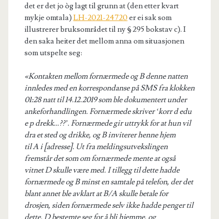
det er det jo òg lagt til grunn at (den etter kvart
mykje omtala)
LH-2021-24720
er ei sak som
illustrerer bruksområdet til ny § 295 bokstav c). I
den saka heiter det mellom anna om situasjonen
som utspelte seg:
«Kontakten mellom fornærmede og B denne natten
innledes med en korrespondanse på SMS fra klokken
01:28 natt til 14.12.2019 som ble dokumentert under
ankeforhandlingen. Fornærmede skriver ‘korr d edu
e p drekk…??’. Fornærmede gir uttrykk for at hun vil
dra et sted og drikke, og B inviterer henne hjem
til A i [adresse]. Ut fra meldingsutvekslingen
fremstår det som om fornærmede mente at også
vitnet D skulle være med. I tillegg til dette hadde
fornærmede og B minst en samtale på telefon, der det
blant annet ble avklart at B/A skulle betale for
drosjen, siden fornærmede selv ikke hadde penger til
dette. D bestemte seg for å bli hjemme, og