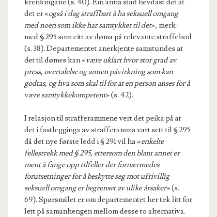
krenkingane (s. 40). Ein anna stad hevdast det at
det er «
også i dag straffbart å ha seksuell omgang
med noen som ikke har samtykket til det
», merk:
med § 295 som eitt av døma på relevante straffebod
(s. 38). Departementet anerkjente samstundes at
det til dømes kan «
være uklart hvor stor grad av
press, overtalelse og annen påvirkning som kan
godtas, og hva som skal til for at en person anses for å
være samtykkekompetent
» (s. 42).
I relasjon til strafferammene vert det peika på at
det i fastlegginga av strafferamma vart sett til § 295
då det nye første ledd i § 291 vil ha «
enkelte
fellestrekk med § 295, ettersom den blant annet er
ment å fange opp tilfeller der fornærmedes
forutsetninger for å beskytte seg mot ufrivillig
seksuell omgang er begrenset av ulike årsaker
» (s.
69). Spørsmålet er om departementet her tek litt for
lett på samanhengen mellom desse to alternativa.