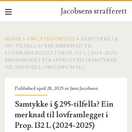
Jacobsens strafferett
HOME
>
UNCATEGORIZED
>
SAMTYKKE I §
295-TILFELLA? EIN MERKNAD TIL
LOVFRAMLEGGET I PROP. 132 L (2024-2025)
ENDRINGER I STRAFFELOVEN (SAMTYKKE
TIL SEKSUELL OMGANG M.M.)
Published april 28, 2025 av
Jørn Jacobsen
Samtykke i § 295-tilfella? Ein
merknad til lovframlegget i
Prop. 132 L (2024-2025)