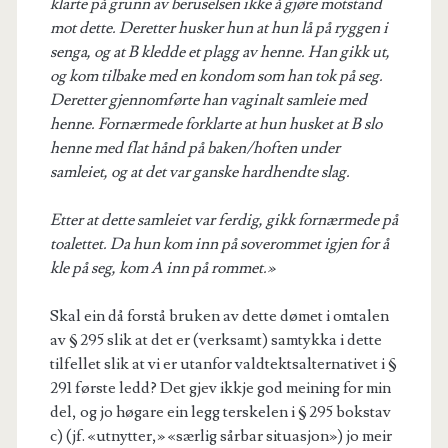
klarte på grunn av beruselsen ikke å gjøre motstand
mot dette. Deretter husker hun at hun lå på ryggen i
senga, og at B kledde et plagg av henne. Han gikk ut,
og kom tilbake med en kondom som han tok på seg.
Deretter gjennomførte han vaginalt samleie med
henne. Fornærmede forklarte at hun husket at B slo
henne med flat hånd på baken/hoften under
samleiet, og at det var ganske hardhendte slag.
Etter at dette samleiet var ferdig, gikk fornærmede på
toalettet. Da hun kom inn på soverommet igjen for å
kle på seg, kom A inn på rommet.»
Skal ein då forstå bruken av dette dømet i omtalen
av § 295 slik at det er (verksamt) samtykka i dette
tilfellet slik at vi er utanfor valdtektsalternativet i §
291 første ledd? Det gjev ikkje god meining for min
del, og jo høgare ein legg terskelen i § 295 bokstav
c) (jf. «utnytter,» «særlig sårbar situasjon») jo meir