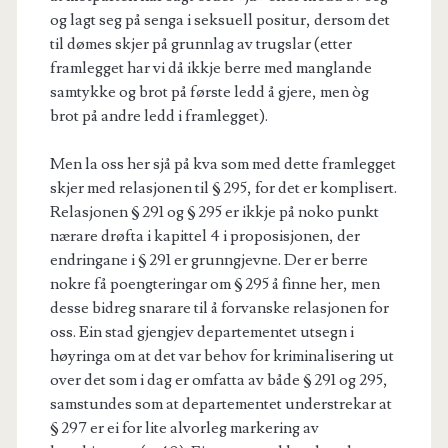
og lagt seg på senga i seksuell positur, dersom det
til dømes skjer på grunnlag av trugslar (etter
framlegget har vi då ikkje berre med manglande
samtykke og brot på første ledd å gjere, men òg
brot på andre ledd i framlegget).
Men la oss her sjå på kva som med dette framlegget
skjer med relasjonen til § 295, for det er komplisert.
Relasjonen § 291 og § 295 er ikkje på noko punkt
nærare drøfta i kapittel 4 i proposisjonen, der
endringane i § 291 er grunngjevne. Der er berre
nokre få poengteringar om § 295 å finne her, men
desse bidreg snarare til å forvanske relasjonen for
oss. Ein stad gjengjev departementet utsegn i
høyringa om at det var behov for kriminalisering ut
over det som i dag er omfatta av både § 291 og 295,
samstundes som at departementet understrekar at
§ 297 er ei for lite alvorleg markering av