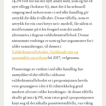
i § 291 vert for sin del nytt
andre ledd
, som òg får eit
nytt tillegg i bokstav b), imot det å ha seksuell
omgang med nokon som «
i ord eller handling gir
uttrykk for ikke å ville det
». Desse tilfella, som er
uttrykk for ein «nei betyr nei»-modell, får såleis ei
strafferamme på ti års fengsel som dei andre
alternativa i dagens valdtektsstraffebod. Denne
sistnemnte endringa er som eg har argumenter for i
ulike samanhengar, til dømes i
Valdtektsstraffebodet: Gjeldande rett og
spørsmålet om reform
frå 2017, velgrunna.
Plasseringa av
verken i ord eller handling har
samtykket til det
-tilfella i akkurat
valdtektsstraffebodet er i proposisjonen hevda
vere grunngjeve i det å få i tilstrekkeleg grad
markert alvoret i slike krenkingar: At desse tilfella
skulle gå inn i § 291, som i stor grad i proposisjonen
knyt seg til dei såkalla passivitetstilfella, var viktig