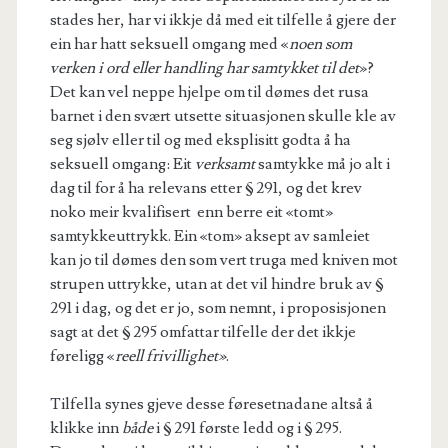
stades her, har vi ikkje då med eit tilfelle å gjere der
ein har hatt seksuell omgang med «
noen som
verken i ord eller handling har samtykket til det
»?
Det kan vel neppe hjelpe om til dømes det rusa
barnet i den svært utsette situasjonen skulle kle av
seg sjølv eller til og med eksplisitt godta å ha
seksuell omgang: Eit
verksamt
samtykke må jo alt i
dag til for å ha relevans etter § 291, og det krev
noko meir kvalifisert enn berre eit «tomt»
samtykkeuttrykk. Ein «tom» aksept av samleiet
kan jo til dømes den som vert truga med kniven mot
strupen uttrykke, utan at det vil hindre bruk av §
291 i dag, og det er jo, som nemnt, i proposisjonen
sagt at det § 295 omfattar tilfelle der det ikkje
føreligg «
reell frivillighet»
.
Tilfella synes gjeve desse føresetnadane altså å
klikke inn
både
i § 291 første ledd og i § 295.